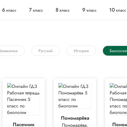
6
7
8
9
10
класс
класс
класс
класс
класс
атематика
Русский
История
Биология
Пономарёва
Пасечник
Поном
Пономарёва,