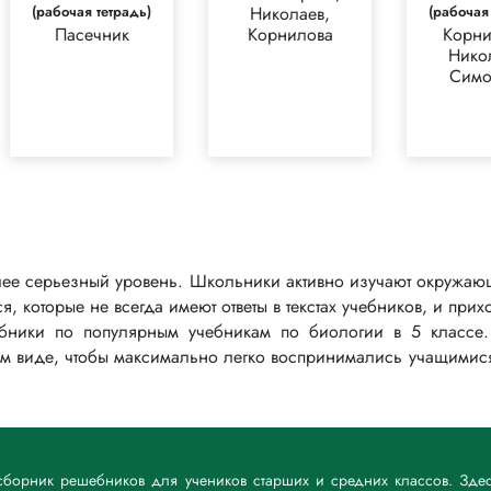
(рабочая тетрадь)
Николаев,
(рабочая
Пасечник
Корнилова
Корни
Нико
Симо
олее серьезный уровень. Школьники активно изучают окружающ
 которые не всегда имеют ответы в текстах учебников, и при
бники по популярным учебникам по биологии в 5 классе.
ном виде, чтобы максимально легко воспринимались учащимися,
 сборник решебников для учеников старших и средних классов. Зде